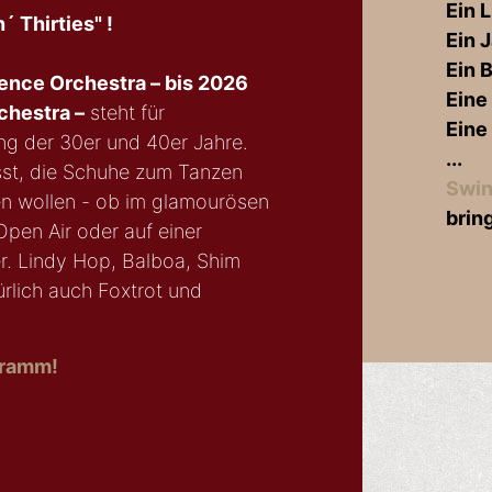
Ein 
´ Thirties" !
Ein 
Ein B
nce Orchestra – bis 2026
Eine
chestra –
steht für
Eine
g der 30er und 40er Jahre.
...
asst, die Schuhe zum Tanzen
Swin
n wollen - ob im glamourösen
brin
Open Air oder auf einer
r. Lindy Hop, Balboa, Shim
rlich auch Foxtrot und
ramm!