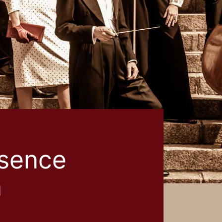
sence
a